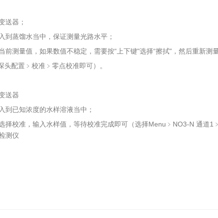
至变送器；
慢浸入到蒸馏水当中，保证测量光路水平；
看当前测量值，如果数值不稳定，需要按“上下键"选择“擦拭"，然后重新
1﹥探头配置﹥校准﹥零点校准即可）。
至变送器
浸入到已知浓度的水样溶液当中；
，选择校准，输入水样值，等待校准完成即可（选择Menu﹥NO3-N 通