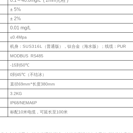
0.1
～
40.0mg/L
( 2mm
光程
)
± 5%
± 2%
0.01 mg/L
≤0.4Mpa
SUS316L
PUR
机身：
（普通版），钛合金（海水版）；线缆：
MODBUS
RS485
-15
50℃
到
0
45℃
到
（不结冰）
69mm
380mm
直径
*
长度
3.2KG
IP68/NEMA6P
10
100
标配
米电缆，可延长至
米