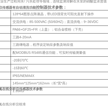
/ 工业生产过程用水/ 污水处理等领域，连续监测溶解在水里的硝酸盐浓
控制器技术参数：
仪传感器有自动清洗功能
128*64
LED
图形点阵液晶，带
强背光可阳光直射下操作
85-500VAC (50/60HZ)
9~36VDC
交流供电：
；
直流供电：
PA66+GF25+FR
（上盖）；铝合金喷粉（下壳）
4-20mA
三路
三路继电器，程序设定响应参数及响应值
MODBUS RS485
配
通信功能，可实时传输测量值
-20
70℃
到
-15
60℃
到
IP65/NEMA4X
145mm*125mm*162mm
*
*
（长
宽
高）
氮在线分析仪
传感器
技术参数
1.35KG
氮在线分析仪校准