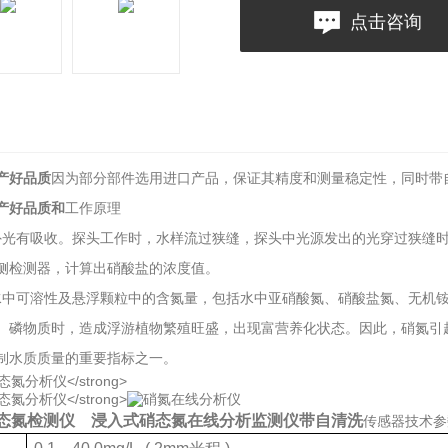
点击咨询
产好品质
因为部分部件选用进口产品，保证其精度和测量稳定性，同时带
产好品质
和
工作原理
m 紫外光有吸收。探头工作时，水样流过狭缝，探头中光源发出的光穿过狭
侧检测器，计算出硝酸盐的浓度值。
水中可溶性及悬浮颗粒中的含氮量，包括水中亚硝酸氮、硝酸盐氮、无机
、磷物质时，造成浮游植物繁殖旺盛，出现富营养化状态。因此，硝氮引
制水质质量的重要指标之一。
态氮检测仪
浸入式硝态氮在线分析监测仪带自清洗
传感器技术参