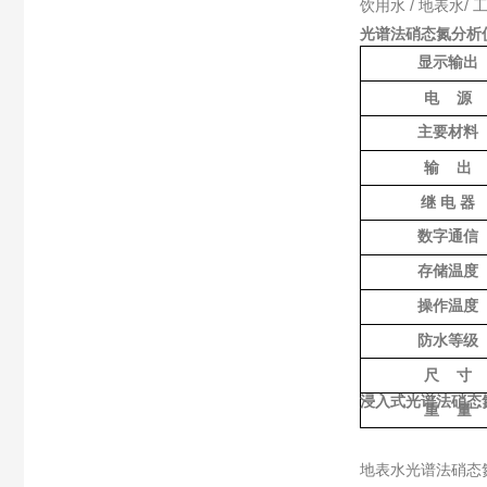
饮用水 / 地表水
光谱法硝态氮分析
显示输出
电
源
主要材料
输
出
继
电
器
数字通信
存储温度
操作温度
防水等级
尺
寸
浸入式光谱法硝态
重
量
地表水光谱法硝态