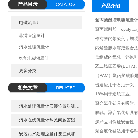
产品目录
CATALOG
产品介绍
聚丙烯酰胺电磁流量
电磁流量计
聚丙烯酰胺（cpoly
非满管流量计
作有效的絮凝剂，增
污水处理流量计
丙烯酰胺水溶液聚合法
盐组成的氧化一还原引
智能电磁流量计
乙二胺四乙酸(EDTA
更多分类
（PAM）聚丙烯酰胺
普遍应用于石油开采、
相关文章
RELATED
18%用于造纸工业。
ARTICLE
聚合氯化铝具有吸附
污水处理流量计安装位置对测量精度的影响
胶靴。聚合氯化铝具
污水在线流量计常见问题答疑：新手运维必看手册
燥产品可保证安全性，
聚合氯化铝适用于各种
安装污水处理流量计要注意哪些点？