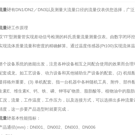
流量计
有DN1/DN2／DN3以及测量大流量口径的流量仪表供您选择，
流量计
工作原理
双“Π”型测量管实现差动信号检测的科氏质量流量测量仪表。由数字闭环控
实现流体质量流量和密度的精确解算。通过温度传感器(Pt100)实现流
整个设备系统的效能出发，注意各种设备相互之间配合使用的效果而合理地配
配套成龙。如工艺设备、动力设备和其他辅助生产设备的配套。(2) 机
显得格外重要。(3) 单机配套。指一台机器中各种随机工具、附件、部
生素E、维生素K、钙、铁、磷、钾等矿物质、脂肪酸等。植物油中的脂肪
工况，流量，工作温度，工作压力，以及连接方式，可以选择出多种流量
精度，这一步要产品选型时就要完成．
流量计
基本性能指标：
产品通径(mm)：DN001、DN002、DN003、DN006