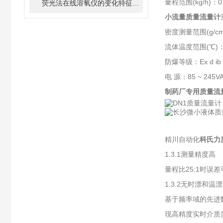
量程范围(kg/h)：0.
荧光法在线溶氧仪的变化特征对异常进水类型的判断及应对措施
小流量质量流量计
密度测量范围(g/cm³
流体温度范围(℃)：-
防爆等级：Ex d ib I
电 源：85 ~ 245VAC
制药厂专用质量流
精川自动化
科氏力
1.3.1测量精度高
量程比25:1时误差
1.3.2无时漂和温漂
基于频率域的先进
现高精度实时介质