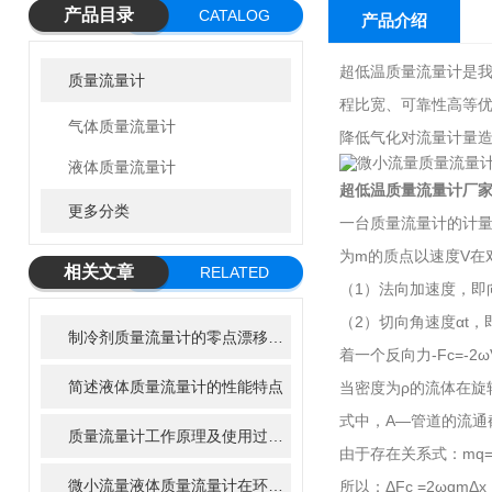
产品目录
CATALOG
产品介绍
超低温质量流量计是
质量流量计
程比宽、可靠性高等优
气体质量流量计
降低气化对流量计量造
液体质量流量计
超低温质量流量计厂
更多分类
一台质量流量计的计量
为m的质点以速度V在
相关文章
RELATED
（1）法向加速度，即向
ARTICLE
（2）切向角速度αt
制冷剂质量流量计的零点漂移与现场修正方法
着一个反向力-Fc=-2
简述液体质量流量计的性能特点
当密度为ρ的流体在旋转
式中，A—管道的流通
质量流量计工作原理及使用过程哪些事项是要注意的
由于存在关系式：mq=
微小流量液体质量流量计在环境监测中的潜在应用
所以：ΔFc =2ωqmΔx