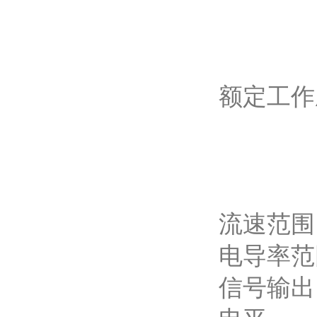
高温橡
聚四氟
高温型
额定工作压
DN32
DN20
DN70
流速范围：0
电导率范
信号输出