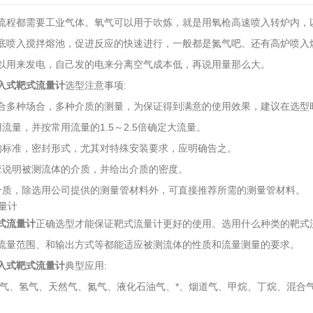
流程都需要工业气体。氧气可以用于吹炼，就是用氧枪高速喷入转炉内，
底喷入搅拌熔池，促进反应的快速进行，一般都是氮气吧。还有高炉喷入
以用来发电，自己发的电来分离空气成本低，再说用量那么大。
入式靶式流量计
选型注意事项:
合多种场合，多种介质的测量，为保证得到满意的使用效果，建议在选型
流量，并按常用流量的1.5～2.5倍确定大流量。
的标准，密封形式，尤其对特殊安装要求，应明确告之。
应说明被测流体的介质，并给出介质的密度。
介质，除选用公司提供的测量管材料外，可直接推荐所需的测量管材料。
式流量计
正确选型才能保证靶式流量计更好的使用。选用什么种类的靶式
流量范围、和输出方式等都能适应被测流体的性质和流量测量的要求。
入式靶式流量计
典型应用:
空气、氢气、天然气、氮气、液化石油气、*、烟道气、甲烷、丁烷、混合