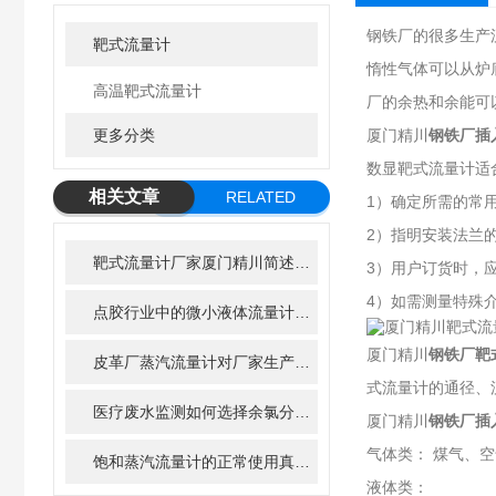
钢铁厂的很多生产
靶式流量计
惰性气体可以从炉
高温靶式流量计
厂的余热和余能可
更多分类
厦门精川
钢铁厂插
数显靶式流量计适
相关文章
RELATED
1）确定所需的常用
ARTICLE
2）指明安装法兰
靶式流量计厂家厦门精川简述其安装注意事项
3）用户订货时，
4）如需测量特殊
点胶行业中的微小液体流量计起到什么样的作用
厦门精川
钢铁厂靶
皮革厂蒸汽流量计对厂家生产效率的影响
式流量计的通径、
医疗废水监测如何选择余氯分析仪
厦门精川
钢铁厂插
气体类： 煤气、
饱和蒸汽流量计的正常使用真的与选型有关吗？
液体类：