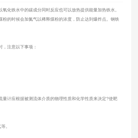
以氧化铁水中的碳成分同时反应也可以放热提供能量加热铁水。
煤粉的时候会加氮气以稀释煤粉的浓度，防止达到爆炸点。钢铁
时，注意以下事项：
流量计应根据被测流体介质的物理性质和化学性质来决定?使靶
气等。