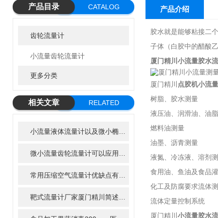
产品目录
CATALOG
产品介绍
胶水就是能够粘接二
齿轮流量计
子体（白胶中的醋酸乙
小流量齿轮流量计
厦门精川
小流量胶水
更多分类
厦门精川
点胶机小流
树脂、胶水测量
相关文章
RELATED
液压油、润滑油、油
ARTICLE
燃料油测量
小流量液体流量计以及微小椭圆齿轮流量计在净水器中的应用前景
油墨、沥青测量
微小流量齿轮流量计可以应用到哪些行业?
液氮、冷冻液、溶剂
食用油、鱼油及食品
常用压缩空气流量计优缺点有哪些
化工及防腐要求流体
靶式流量计厂家厦门精川简述其安装注意事项
流体定量控制系统
厦门精川
小流量胶水