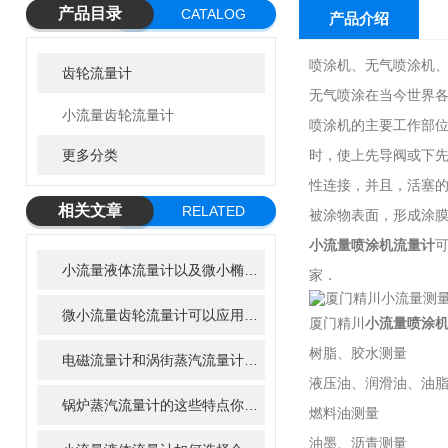
产品目录
CATALOG
产品介绍
喷涂机、无气喷涂机、
齿轮流量计
无气喷涂在当今世界各
小流量齿轮流量计
喷涂机的主要工作部
更多分类
时，使上先导阀或下
性连接，并且，活塞
相关文章
RELATED
被涂物表面，形成涂
ARTICLE
小流量喷涂机流量计
小流量液体流量计以及微小椭圆齿轮流量计在净水器中的应用前景
家．
微小流量齿轮流量计可以应用到哪些行业?
厦门精川
小流量喷涂
树脂、胶水测量
电磁流量计和涡街蒸汽流量计及超声波流量计的优缺点
液压油、润滑油、油
锅炉蒸汽流量计的这些特点你知道吗
燃料油测量
油墨、沥青测量