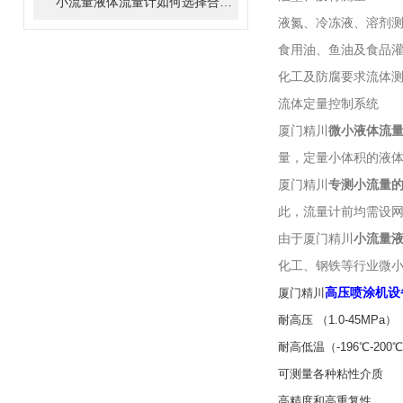
小流量液体流量计如何选择合适的小流量流量计？
液氮、冷冻液、溶剂
食用油、鱼油及食品
化工及防腐要求流体
流体定量控制系统
厦门精川
微小液体流
量，定量小体积的液
厦门精川
专测小流量的流
此，流量计前均需设
由于厦门精川
小流量
化工、钢铁等行业微
高压喷涂机设
厦门精川
耐高压 （1.0-45MPa）
耐高低温（-196℃-200
可测量各种粘性介质
高精度和高重复性