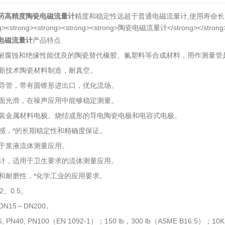
药高精度陶瓷电磁流量计
精度和稳定性远超于普通电磁流量计,使用寿命长,
电磁流量计
产品特点
耐腐蚀和绝缘性能优良的陶瓷替代橡胶、氟塑料等合成材料，用作测量管
高新技术陶瓷材料制造，耐真空。
量导管，带有圆锥形进出口，优化流场。
表面光滑，在噪声应用中能够稳定测量。
安装金属材料电极、烧结成形的导电陶瓷电极和电容式电极。
敏感，*的长期稳定性和精确度保证。
用于浆液流体测量应用。
设计，适用于卫生要求的流体测量应用。
性和耐磨性，*化学工业的应用要求。
2、0.5。
N15～DN200。
PN40, PN100（EN 1092-1）；150 lb，300 lb（ASME B16.5）；10