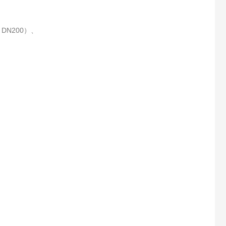
～DN200）、