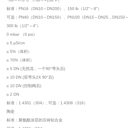
-50～+70°C （-58～+158°F）
标准：PN16（DN10～DN200）、150 lb（1/2"～8"）
可选：PN40（DN10～DN150）、PN100（DN15～DN25，DN150
300 lb（1/2"～4"）
0 mbar （0 psi）
≥ 5 μS/cm
≤ 5%（体积）
：
≤ 70%（体积）
≥ 5 DN (无扰流，一个90°弯头后)
≥ 10 DN (双弯头2X 90°后)
≥ 10 DN (控制阀后)
≥ 2 DN
：
标准：1.4301（304）; 可选：1.4308（316）
陶瓷
体
标准：聚氨酯涂层的压铸铝合金