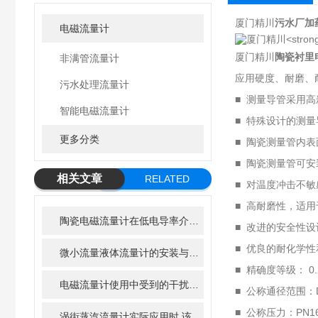
厦门精川
污水厂加
电磁流量计
厦门精川
陶瓷衬里
非满管流量计
应用硬度、耐磨、
污水处理流量计
■ 测量导管采用
智能电磁流量计
■ 特殊设计的测
更多分类
■ 陶瓷测量管内
■ 陶瓷测量管可
相关文章
RELATED
■ 对温度冲击不
ARTICLE
■ 高耐磨性，适
陶瓷电磁流量计在低电导率介质中为何容易失效？
■ 改进的安全性
■ 优良的耐化学
微小流量液体流量计的安装与调试全攻略
■ 精确度等级： 0.
电磁流量计使用中受到的干扰怎样来减轻？
■ 公称通径范围：D
■ 公称压力：PN16, 
涡街蒸汽流量计实际应用时,该如何确保准确性