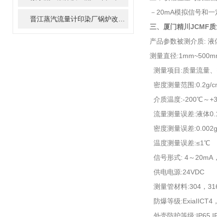
－20mA模拟信号和
晋江蒸汽流量计印染厂锅炉改造方案
三、厦门精川
JCMF
质
产品参数被测介质: 
测量直径:1mm~500m
测量项目:质量流量、
密度测量范围:0.2g/cm3
介质温度:-200℃～+3
流量测量误差:液体0.15
密度测量误差:0.002g
温度测量误差:≤1℃
信号形式: 4～20mA，O
供电电源:24VDC
测量管材料:304，3
防爆等级:ExiaIICT4，
外壳防护等级:IP65,IP