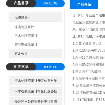
产品目录
CATALOG
产品介绍
厦门精川专业生产
电
电磁流量计
电镀废水主要来源于
非满管流量计
系。根据不同的处理方
污水处理流量计
厦门精川
电镀厂污水
1.全数字量处理，抗
智能电磁流量计
2.超低EMI开关电源
更多分类
3.采用16位嵌入式
4.采用SMD器件和
相关文章
RELATED
5.管道内无可动部件
ARTICLE
6.在现场可根据用户
污水处理流量计安装位置对测量精度的影响
7. 测量结果与流速
污水在线流量计常见问题答疑：新手运维必看手册
8. 高清晰度背光L
9. 具有RS485、RS
安装污水处理流量计要注意哪些点？