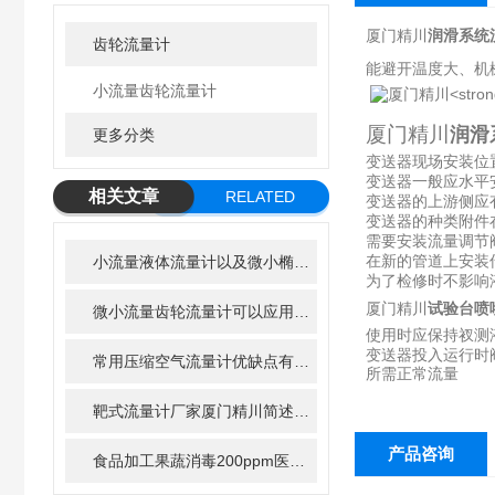
厦门精川
润滑系统
齿轮流量计
能避开温度大、机
小流量齿轮流量计
厦门精川
润滑
更多分类
变送器现场安装位
变送器一般应水平
相关文章
RELATED
变送器的上游侧应
变送器的种类附件
ARTICLE
需要安装流量调节
小流量液体流量计以及微小椭圆齿轮流量计在净水器中的应用前景
在新的管道上安装
为了检修时不影响
试验台喷
​厦门精川
微小流量齿轮流量计可以应用到哪些行业?
使用时应保持衩测
变送器投入运行时
常用压缩空气流量计优缺点有哪些
所需正常流量
靶式流量计厂家厦门精川简述其安装注意事项
产品咨询
食品加工果蔬消毒200ppm医用机械2000ppm有效氯在线监测方案