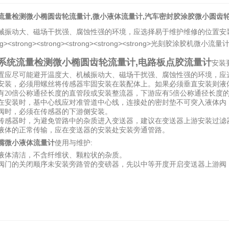
流量检测微小椭圆齿轮流量计
,微小液体流量计,汽车密封胶涂胶微小圆齿
械振动大、磁场干扰强、腐蚀性强的环境，应选择易于维护维修的位置安
系统流量检测微小椭圆齿轮流量计
,电路板点胶流量计
安装
置应尽可能避开温度大、机械振动大、磁场干扰强、腐蚀性强的环境，应
安装，必须用螺丝将传感器牢固安装在装配体上。如果必须垂直安装则液
有20倍公称通径长度的直管段或安装整流器，下游应有5倍公称通径长度
在安装时，基中心线应对准管道中心线，连接处的密封垫不可突入液体内
阀时，必须在传感器的下游侧安装。
传感器时，为避免管路中的杂质进入变送器，建议在变送器上游安装过滤
液体的正常传输，应在变送器的安装处安装旁通管路。
嘴微小液体流量计
使用与维护:
液体清洁，不含纤维状、颗粒状的杂质。
阀门的关闭顺序
未安装旁路管的变磅器，先以中等开度开启变送器上游阀