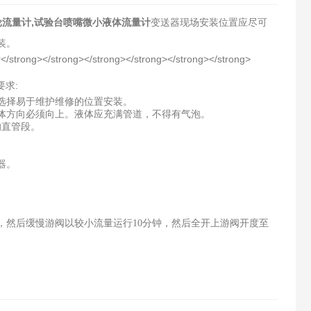
轮流量计,试验台喷嘴微小液体流量计
变送器现场安装位置应尽可
装。
要求:
选择易于维护维修的位置安装。
体方向必须向上。液体应充满管道，不得有气泡。
的直管段。
器。
，然后缓慢游阀以较小流量运行10分钟，然后全开上游阀开度至