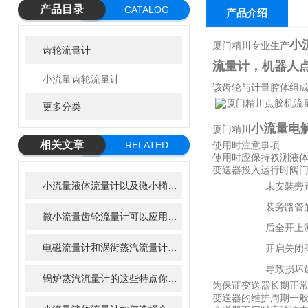
产品目录
CATALOG
产品介绍
小
厦门精川专业生产
齿轮流量计
流量计，机器人
小流量齿轮流量计
该齿轮与计量腔体组
更多分类
小流量电
厦门精川
相关文章
RELATED
使用时注意事项
使用时应保持衩测液
ARTICLE
变送器投入运行时阀
小流量液体流量计以及微小椭圆齿轮流量计在净水器中的应用前景
未安装旁
装旁路管
微小流量齿轮流量计可以应用到哪些行业?
后全开上
电磁流量计和涡街蒸汽流量计及超声波流量计的优缺点
开启关闭
导致损坏
锅炉蒸汽流量计的这些特点你知道吗
为保证变送器长期正
变送器的维护周期一